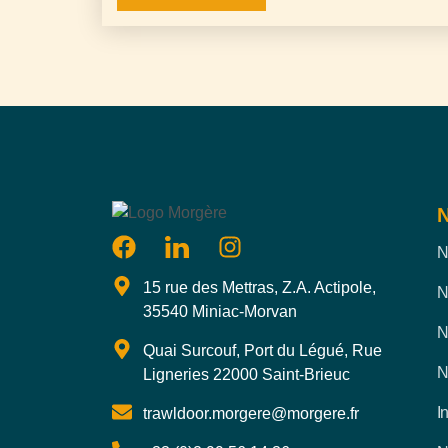
N
N
15 rue des Mettras, Z.A. Actipole,
N
35540 Miniac-Morvan
N
Quai Surcouf, Port du Légué, Rue
N
Ligneries 22000 Saint-Brieuc
I
trawldoor.morgere@morgere.fr