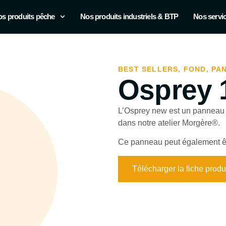
s produits pêche
Nos produits industriels & BTP
Nos servi
BEST SELLERS
,
FOND
,
PA
Osprey 
L’Osprey new est un panneau p
dans notre atelier Morgère®.
Ce panneau peut également êtr
Télécharger la fiche produ