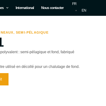
FR
ces
International
Nous contacter
EN
NNEAUX
,
SEMI-PÉLAGIQUE
1
olyvalent : semi-pélagique et fond, fabriqué
e utilisé en décollé pour un chalutage de fond.
it