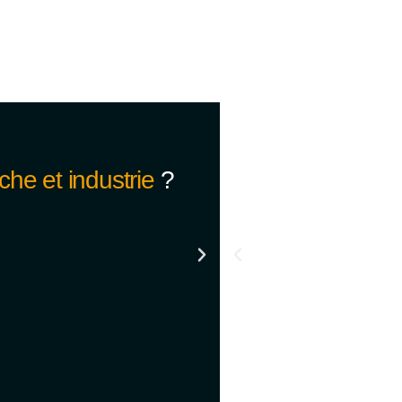
che et industrie
?