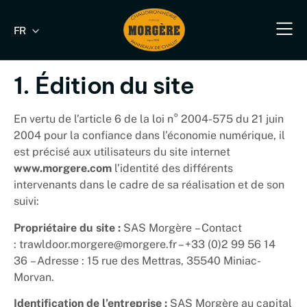
FR
EN
Notre savoir-fa
Nos produit
Nos produits industriels & B
Nos s
Nous 
1. Édition du site
En vertu de
l’article 6 de la loi n° 2004-575 du 21 juin
2004
pour la confiance dans l’économie numérique, il
est précisé aux utilisateurs du site internet
www.morgere.com
l’identité des différents
intervenants dans le cadre de sa réalisation et de son
suivi:
Propriétaire du site :
SAS Morgère
– Contact
:
trawldoor.morgere@morgere.fr –
+33 (0)2 99 56 14
36 – Adresse :
15 rue des Mettras, 35540 Miniac-
Morvan
.
Identification de l’entreprise :
SAS Morgère
au capital