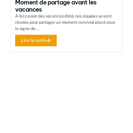
Moment de partage avant les
R
vacances
À l
l'o
À l’occasion des vacances d’été, nos équipes se sont
...
réunies pour partager un moment convivial placé sous
le signe de ...
Lire la suite