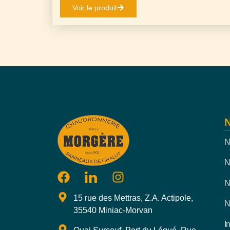
Voir le produit
N
N
N
N
15 rue des Mettras, Z.A. Actipole,
N
35540 Miniac-Morvan
I