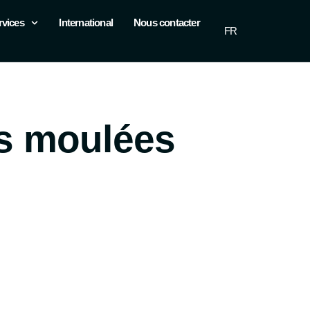
rvices
International
Nous contacter
FR
EN
s moulées