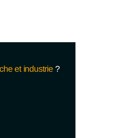
che et industrie
?