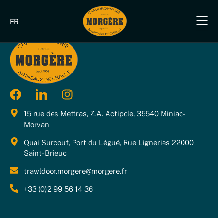
FR
Notre savoir-fa
Nos produit
Nos produits industriels & B
Nos s
Nous 
15 rue des Mettras, Z.A. Actipole, 35540 Miniac-
Morvan
Quai Surcouf, Port du Légué, Rue Ligneries 22000
Saint-Brieuc
trawldoor.morgere@morgere.fr
+33 (0)2 99 56 14 36