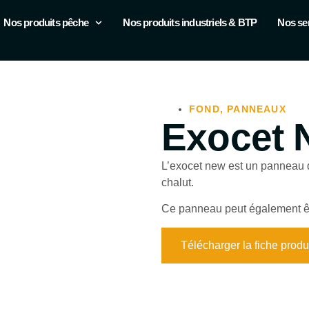
Nos produits pêche
Nos produits industriels & BTP
Nos se
FOND
,
PANNEAUX
Exocet 
L’exocet new est un panneau d
chalut.
Ce panneau peut également êtr
Télécharger la fiche produ