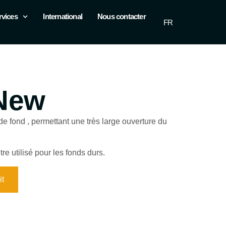
rvices
International
Nous contacter
FR
EN
New
e fond , permettant une très large ouverture du
e utilisé pour les fonds durs.
it