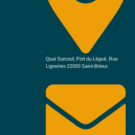
Quai Surcouf, Port du Légué, Rue
Ligneries 22000 Saint-Brieuc