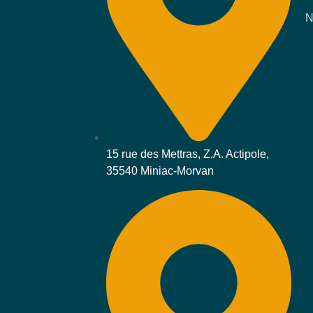
N
15 rue des Mettras, Z.A. Actipole,
35540 Miniac-Morvan