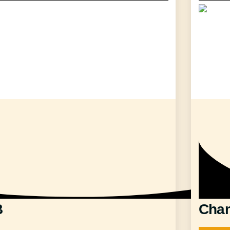
B
Cha