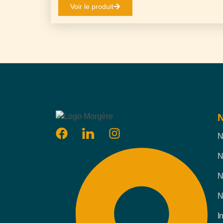
Voir le produit
N
N
N
N
N
I