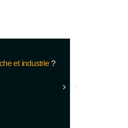
che et industrie
?