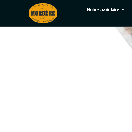
Lames d’usure – F
Notre savoir-faire