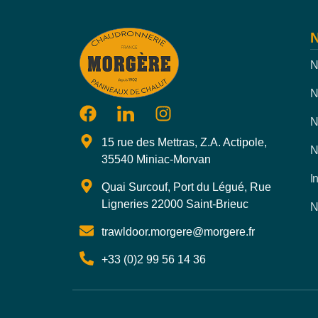
N
N
N
N
15 rue des Mettras, Z.A. Actipole,
N
35540 Miniac-Morvan
I
Quai Surcouf, Port du Légué, Rue
Ligneries 22000 Saint-Brieuc
N
trawldoor.morgere@morgere.fr
+33 (0)2 99 56 14 36