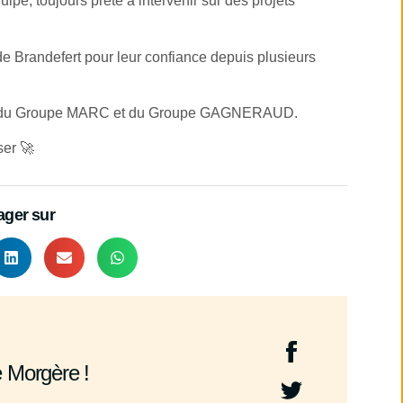
uipe, toujours prête à intervenir sur des projets
e Brandefert pour leur confiance depuis plusieurs
 du
Groupe MARC
et du
Groupe GAGNERAUD
.
ser 🚀
ager sur
e Morgère !