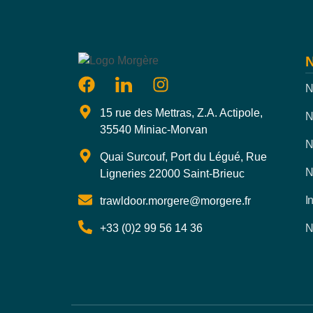
N
N
15 rue des Mettras, Z.A. Actipole,
N
35540 Miniac-Morvan
N
Quai Surcouf, Port du Légué, Rue
N
Ligneries 22000 Saint-Brieuc
I
trawldoor.morgere@morgere.fr
+33 (0)2 99 56 14 36
N