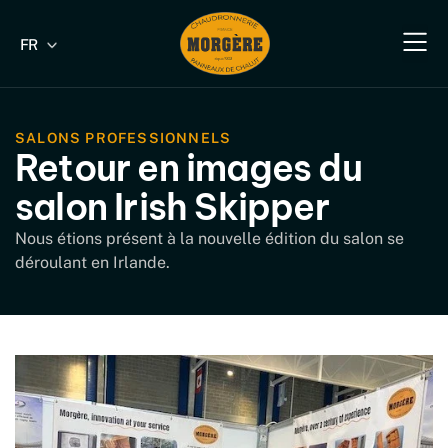
FR
EN
Notre savoir-fa
Nos produit
Nos produits industriels & B
Nos s
Nous 
SALONS PROFESSIONNELS
Retour en images du
salon Irish Skipper
Nous étions présent à la nouvelle édition du salon se
déroulant en Irlande.