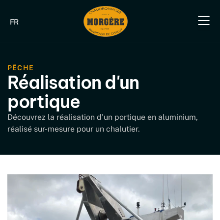
FR
Notre savoir-fa
Nos produit
Nos produits industriels & B
Nos s
Nous 
PÊCHE
Réalisation d'un
portique
Découvrez la réalisation d'un portique en aluminium,
réalisé sur-mesure pour un chalutier.