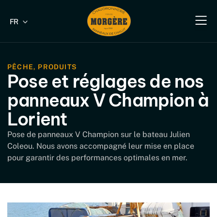
FR
EN
Notre savoir-fa
Nos produit
Nos produits industriels & B
Nos s
Nous 
PÊCHE
,
PRODUITS
Pose et réglages de nos
panneaux V Champion à
Lorient
Pose de panneaux V Champion sur le bateau Julien
Coleou. Nous avons accompagné leur mise en place
pour garantir des performances optimales en mer.