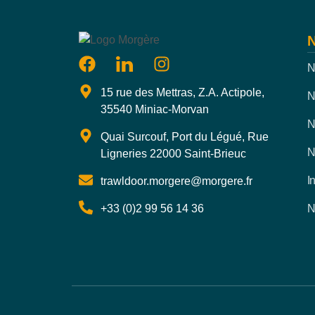
N
N
15 rue des Mettras, Z.A. Actipole,
N
35540 Miniac-Morvan
N
Quai Surcouf, Port du Légué, Rue
N
Ligneries 22000 Saint-Brieuc
I
trawldoor.morgere@morgere.fr
+33 (0)2 99 56 14 36
N