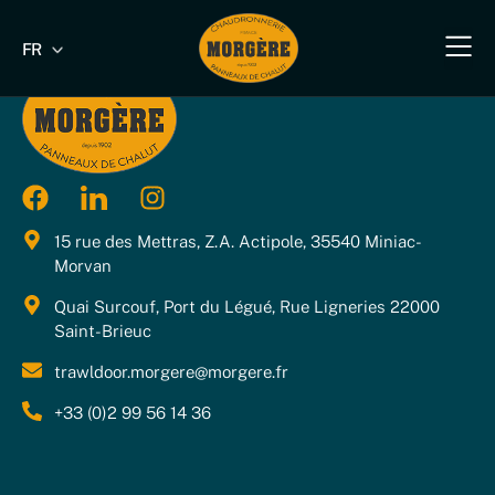
FR
EN
Notre savoir-fa
Nos produit
Nos produits industriels & B
Nos s
Nous 
15 rue des Mettras, Z.A. Actipole, 35540 Miniac-
Morvan
Quai Surcouf, Port du Légué, Rue Ligneries 22000
Saint-Brieuc
trawldoor.morgere@morgere.fr
+33 (0)2 99 56 14 36