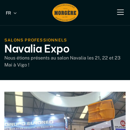
FR
EN
Notre savoir-fa
Nos produit
Nos produits industriels & B
Nos s
Nous 
SALONS PROFESSIONNELS
Navalia Expo
Nous étions présents au salon Navalia les 21, 22 et 23
Mai à Vigo !