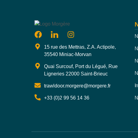
N
N
15 rue des Mettras, Z.A. Actipole,
N
35540 Miniac-Morvan
N
Quai Surcouf, Port du Légué, Rue
N
Ligneries 22000 Saint-Brieuc
I
trawldoor.morgere@morgere.fr
+33 (0)2 99 56 14 36
N