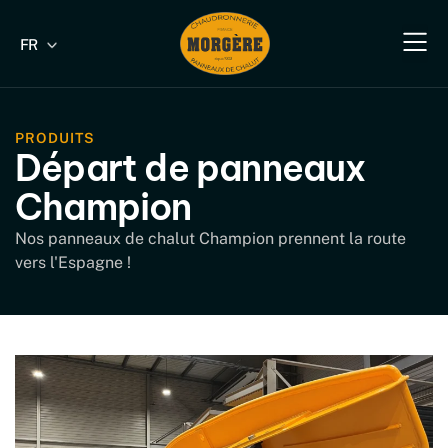
FR
EN
Notre savoir-fa
Nos produit
Nos produits industriels & B
Nos s
Nous 
PRODUITS
Départ de panneaux
Champion
Nos panneaux de chalut Champion prennent la route
vers l'Espagne !