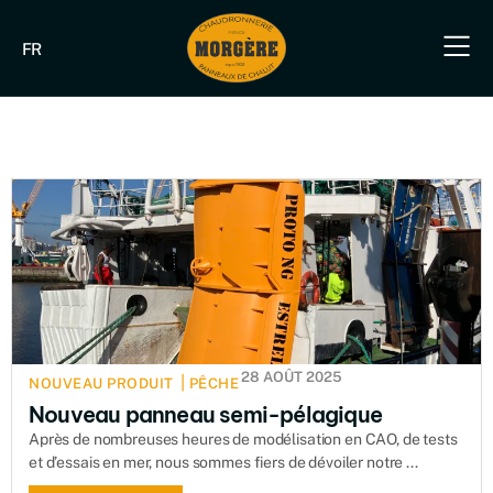
FR
Notre savoir-fa
Nos produit
Nos produits industriels & B
Nos s
Nous 
28 AOÛT 2025
|
NOUVEAU PRODUIT
PÊCHE
Nouveau panneau semi-pélagique
Après de nombreuses heures de modélisation en CAO, de tests
et d’essais en mer, nous sommes fiers de dévoiler notre ...